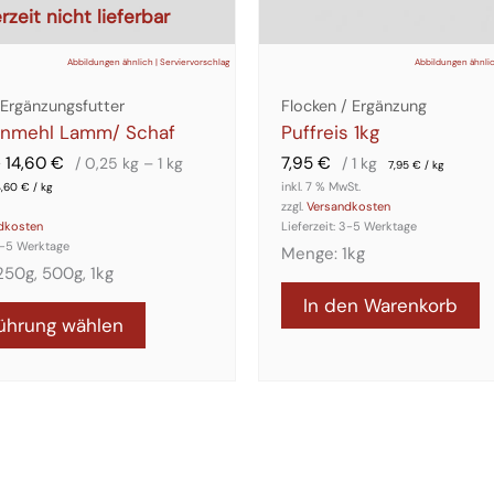
rzeit nicht lieferbar
Abbildungen ähnlich | Serviervorschlag
Abbildungen ähnlic
/Ergänzungsfutter
Flocken / Ergänzung
nmehl Lamm/ Schaf
Puffreis 1kg
–
14,60
€
7,95
€
/ 0,25
kg
– 1
kg
/ 1
kg
7,95
€
/
kg
inkl. 7 % MwSt.
4,60
€
/
kg
zzgl.
Versandkosten
dkosten
Lieferzeit:
3-5 Werktage
-5 Werktage
Menge: 1kg
50g, 500g, 1kg
In den Warenkorb
ührung wählen