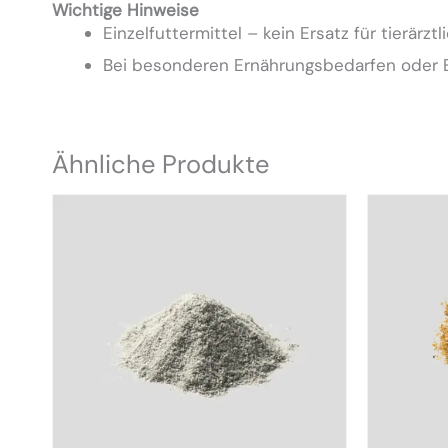
Wichtige Hinweise
Einzelfuttermittel – kein Ersatz für tierärz
Bei besonderen Ernährungsbedarfen oder Er
Ähnliche Produkte
Dieses
Produk
weist
mehrer
Variant
auf.
Die
Option
können
auf
der
Produkt
gewähl
werden