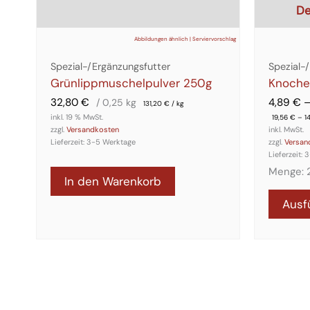
De
Abbildungen ähnlich | Serviervorschlag
Spezial-/Ergänzungsfutter
Spezial-
Grünlippmuschelpulver 250g
Knoche
32,80
€
4,89
€
/ 0,25
kg
131,20
€
/
kg
inkl. 19 % MwSt.
19,56
€
–
1
zzgl.
Versandkosten
inkl. MwSt.
Lieferzeit:
3-5 Werktage
zzgl.
Versan
Lieferzeit:
3
Menge: 2
In den Warenkorb
Ausf