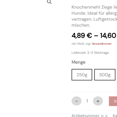
Ziege
Knochenmehl Ziege li
Menge
Hunde. Ideal für alle
vertragen. Luftgetroc
mischen.
4,89
€
–
14,6
inkl. MwSt.
zzgl.
Versandkosten
Lieferzeit:
3-5 Werktage
Menge
250g
500g
-
+
I
Artikelnummer:
n. v.
Ka