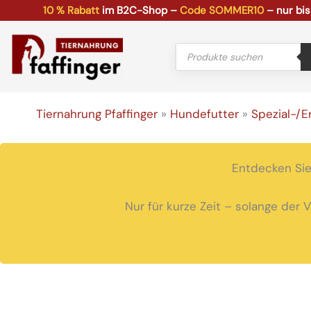
Zum
10 % Rabatt
im B2C-Shop –
Code SOMMER10
– nur bis
Inhalt
springen
Products
search
Tiernahrung Pfaffinger
»
Hundefutter
»
Spezial-/E
Entdecken Sie
Nur für kurze Zeit – solange der 