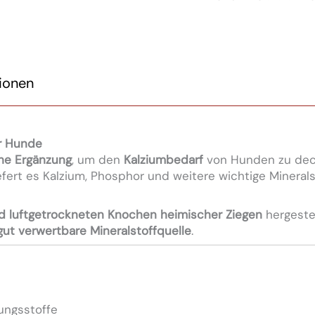
tionen
ür Hunde
che Ergänzung
, um den
Kalziumbedarf
von Hunden zu deck
liefert es Kalzium, Phosphor und weitere wichtige Mineral
d luftgetrockneten Knochen heimischer Ziegen
hergestel
 gut verwertbare Mineralstoffquelle
.
ungsstoffe