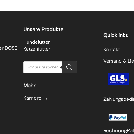
Unsere Produkte
Quicklinks
Hundefutter
der DOSE
Katzenfutter
Kontakt
Versand & Lie
Products
search
Mehr
Karriere →
Zahlungsbed
Rechnung
Ra