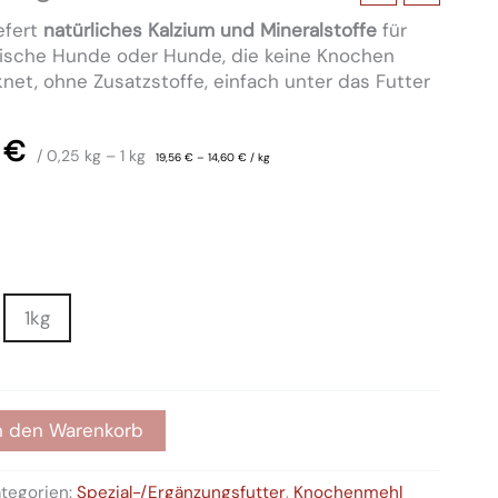
efert
natürliches Kalzium und Mineralstoffe
für
rgische Hunde oder Hunde, die keine Knochen
knet, ohne Zusatzstoffe, einfach unter das Futter
0
€
/ 0,25
kg
– 1
kg
19,56
€
–
14,60
€
/
kg
1kg
n den Warenkorb
tegorien:
Spezial-/Ergänzungsfutter
,
Knochenmehl