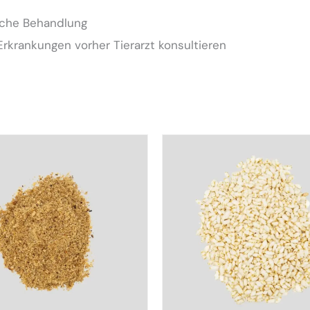
tliche Behandlung
krankungen vorher Tierarzt konsultieren
t
e
en
en
seite
t