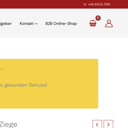
☏
+49 8503 1795
tgeber
Kontakt
B2B Online-Shop
–
rem, gesunden Genuss!
Ziege