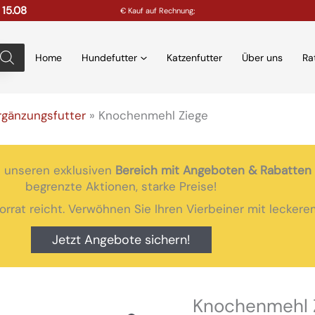
 15.08
€ Kauf auf Rechnung;
Home
Hundefutter
Katzenfutter
Über uns
Ra
rgänzungsfutter
»
Knochenmehl Ziege
 unseren exklusiven
Bereich mit Angeboten & Rabatten
begrenzte Aktionen, starke Preise!
Vorrat reicht. Verwöhnen Sie Ihren Vierbeiner mit lecke
Jetzt Angebote sichern!
Knochenmehl 
Knochenmehl