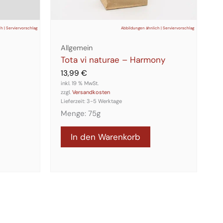
h | Serviervorschlag
Abbildungen ähnlich | Serviervorschlag
Allgemein
Tota vi naturae – Harmony
13,99
€
inkl. 19 % MwSt.
zzgl.
Versandkosten
Lieferzeit:
3-5 Werktage
Menge: 75g
In den Warenkorb