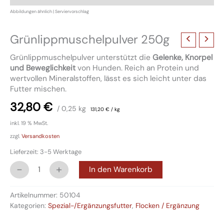
Grünlippmuschelpulver 250g
Grünlippmuschelpulver unterstützt die
Gelenke, Knorpel
und Beweglichkeit
von Hunden. Reich an Protein und
wertvollen Mineralstoffen, lässt es sich leicht unter das
Futter mischen.
32,80
€
/ 0,25
kg
131,20
€
/
kg
inkl. 19 % MwSt.
zzgl.
Versandkosten
Lieferzeit:
3-5 Werktage
-
+
In den Warenkorb
Artikelnummer:
50104
Kategorien:
Spezial-/Ergänzungsfutter
,
Flocken / Ergänzung