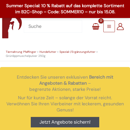
Zum
☏
+49 8503 1795
Inhalt
Main
springen
Menu
Tiernahrung Pfaffinger
»
Hundefutter
»
Spezial-/Ergänzungsfutter
»
Grünlippmuschelpulver 250g
Entdecken Sie unseren exklusiven
Bereich mit
Angeboten & Rabatten
–
begrenzte Aktionen, starke Preise!
Nur für kurze Zeit – solange der Vorrat reicht.
Verwöhnen Sie Ihren Vierbeiner mit leckerem, gesunden
Genuss!
Jetzt Angebote sichern!