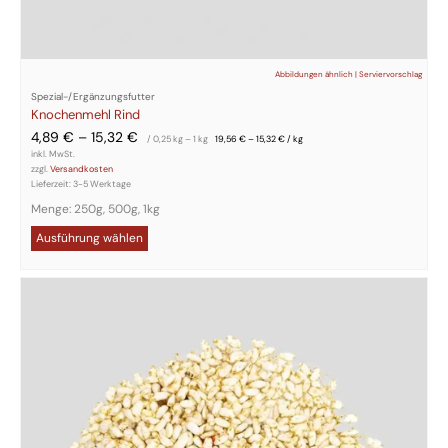
Abbildungen ähnlich | Serviervorschlag
Spezial-/Ergänzungsfutter
Knochenmehl Rind
4,89
€
–
15,32
€
/ 0,25
kg
– 1
kg
19,56
€
–
15,32
€
/
kg
inkl. MwSt.
zzgl.
Versandkosten
Lieferzeit:
3-5 Werktage
Menge: 250g, 500g, 1kg
Ausführung wählen