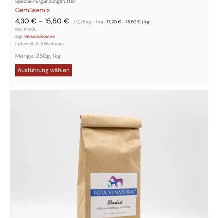
Spezial-/Ergänzungsfutter
Gemüsemix
4,30
€
–
15,50
€
/ 0,25
kg
– 1
kg
17,20
€
–
15,50
€
/
kg
inkl. MwSt.
zzgl.
Versandkosten
Lieferzeit:
3-5 Werktage
Menge: 250g, 1kg
Ausführung wählen