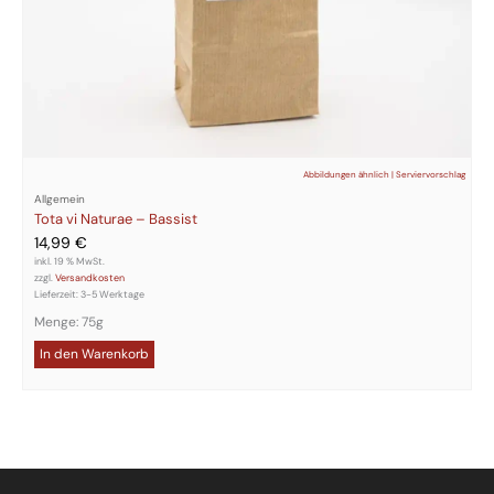
Abbildungen ähnlich | Serviervorschlag
Allgemein
Tota vi Naturae – Bassist
14,99
€
inkl. 19 % MwSt.
zzgl.
Versandkosten
Lieferzeit:
3-5 Werktage
Menge: 75g
In den Warenkorb