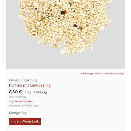
Abbildungen ähnlich | Serviervorschlag
Flocken / Ergänzung
Puffreis mit Gemüse 1kg
8,50
€
/ 1
kg
8,50
€
/
kg
inkl. 7 % MwSt.
zzgl.
Versandkosten
Lieferzeit:
3-5 Werktage
Menge: 1kg
In den Warenkorb