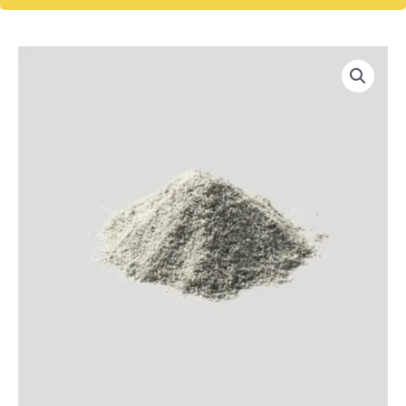
Grünlippmuschelpulver
250g
Menge