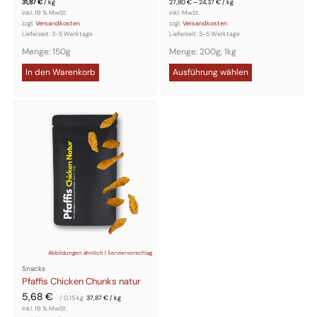
31,87
€
/
kg
27,80
€
–
24,37
€
/
kg
inkl. 19 % MwSt.
inkl. MwSt.
zzgl.
Versandkosten
zzgl.
Versandkosten
Lieferzeit:
3-5 Werktage
Lieferzeit:
3-5 Werktage
Menge: 150g
Menge: 200g, 1kg
In den Warenkorb
Ausführung wählen
Abbildungen ähnlich | Serviervorschlag
Snacks
Pfaffis Chicken Chunks natur
5,68
€
/ 0,15
kg
37,87
€
/
kg
inkl. 19 % MwSt.