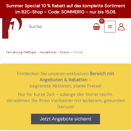
Zum
☏
+49 8503 1795
Inhalt
Main
springen
Menu
Tiernahrung Pfaffinger
»
Hundefutter
»
Snacks
»
Chunks
Entdecken Sie unseren exklusiven
Bereich mit
Angeboten & Rabatten
–
begrenzte Aktionen, starke Preise!
Nur für kurze Zeit – solange der Vorrat reicht.
Verwöhnen Sie Ihren Vierbeiner mit leckerem, gesunden
Genuss!
Jetzt Angebote sichern!