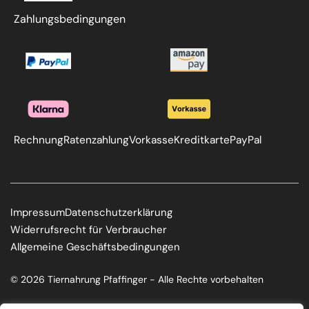
Zahlungsbedingungen
Rechnung
Ratenzahlung
Vorkasse
Kreditkarte
PayPal
Impressum
Datenschutzerklärung
Widerrufsrecht für Verbraucher
Allgemeine Geschäftsbedingungen
© 2026 Tiernahrung Pfaffinger - Alle Rechte vorbehalten
F
I
a
n