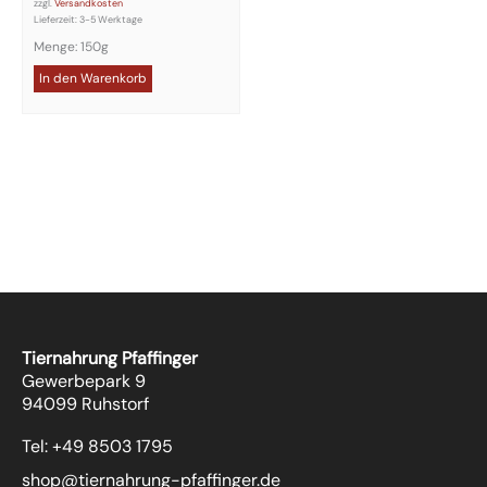
zzgl.
Versandkosten
Lieferzeit:
3-5 Werktage
Menge: 150g
In den Warenkorb
Tiernahrung Pfaffinger
Gewerbepark 9
94099 Ruhstorf
Tel: +49 8503 1795
shop@tiernahrung-pfaffinger.de