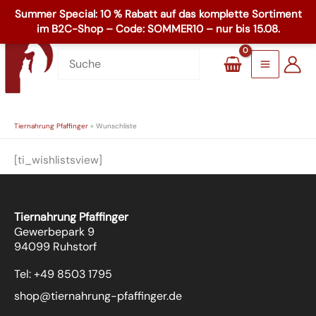
Zum
☏
+49 8503 1795
Inhalt
Main
springen
Menu
Tiernahrung Pfaffinger
»
Wunschliste
[ti_wishlistsview]
Tiernahrung Pfaffinger
Gewerbepark 9
94099 Ruhstorf
Tel: +49 8503 1795
shop@tiernahrung-pfaffinger.de