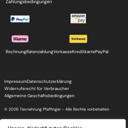
Zahlungsbedingungen
Rechnung
Ratenzahlung
Vorkasse
Kreditkarte
PayPal
Impressum
Datenschutzerklärung
Widerrufsrecht für Verbraucher
Allgemeine Geschäftsbedingungen
© 2026 Tiernahrung Pfaffinger - Alle Rechte vorbehalten
F
I
a
n
c
s