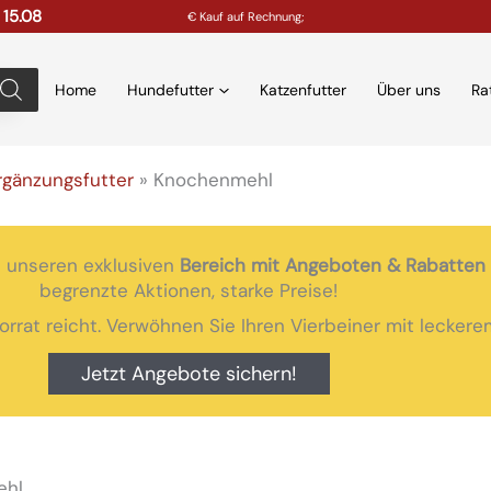
 15.08
€ Kauf auf Rechnung;
Home
Hundefutter
Katzenfutter
Über uns
Ra
rgänzungsfutter
»
Knochenmehl
 unseren exklusiven
Bereich mit Angeboten & Rabatten
begrenzte Aktionen, starke Preise!
Vorrat reicht. Verwöhnen Sie Ihren Vierbeiner mit lecke
Jetzt Angebote sichern!
ehl