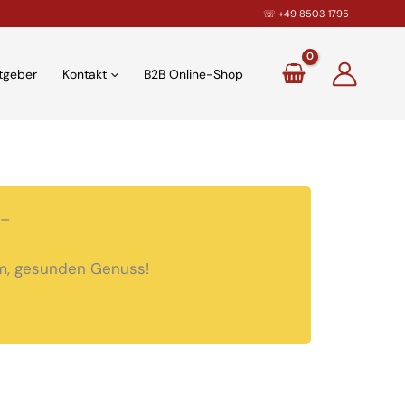
☏
+49 8503 1795
tgeber
Kontakt
B2B Online-Shop
–
rem, gesunden Genuss!