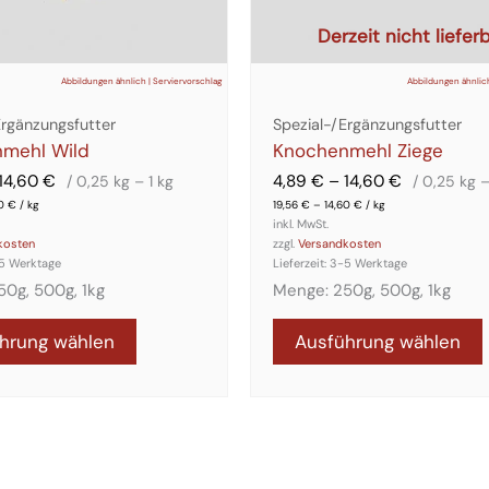
Derzeit nicht liefer
Abbildungen ähnlich | Serviervorschlag
Abbildungen ähnlich
Ergänzungsfutter
Spezial-/Ergänzungsfutter
mehl Wild
Knochenmehl Ziege
14,60
€
4,89
€
–
14,60
€
/ 0,25
kg
– 1
kg
/ 0,25
kg
–
60
€
/
kg
19,56
€
–
14,60
€
/
kg
inkl. MwSt.
kosten
zzgl.
Versandkosten
5 Werktage
Lieferzeit:
3-5 Werktage
50g, 500g, 1kg
Menge: 250g, 500g, 1kg
hrung wählen
Ausführung wählen