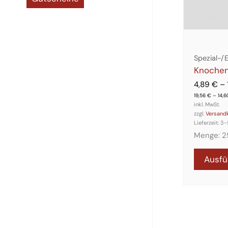
Spezial-/
Knochen
4,89
€
–
19,56
€
–
14,
inkl. MwSt.
zzgl.
Versand
Lieferzeit:
3-
Menge: 2
Ausfü