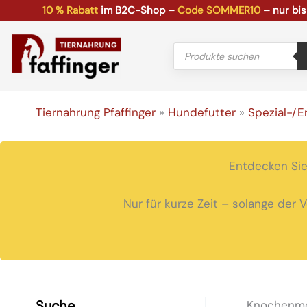
Zum
10 % Rabatt
im B2C-Shop –
Code SOMMER10
– nur bis
Inhalt
springen
Products
search
Tiernahrung Pfaffinger
»
Hundefutter
»
Spezial-/E
Entdecken Sie
Nur für kurze Zeit – solange der 
Suche
Knochenm