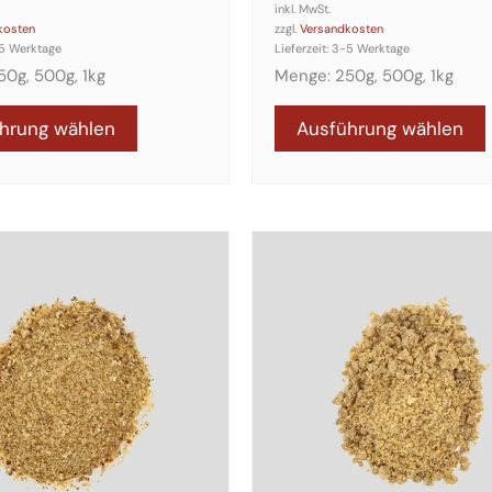
inkl. MwSt.
kosten
zzgl.
Versandkosten
5 Werktage
Lieferzeit:
3-5 Werktage
50g, 500g, 1kg
Menge: 250g, 500g, 1kg
hrung wählen
Ausführung wählen
Dieses
Produkt
weist
mehrere
n
Varianten
auf.
Die
n
Optionen
können
auf
der
seite
Produktseite
gewählt
werden