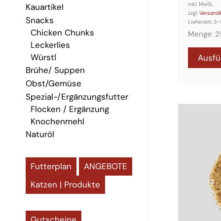
c
inkl. MwSt.
Kauartikel
zzgl.
Versand
h
Snacks
Lieferzeit:
3-
Chicken Chunks
Menge: 2
Leckerlies
Würstl
Ausfü
Brühe/ Suppen
Obst/Gemüse
Spezial-/Ergänzungsfutter
Dieses
Flocken / Ergänzung
Produkt
Knochenmehl
weist
mehrere
Naturöl
Variante
auf.
Die
Optione
Futterplan
ANGEBOTE
können
auf
Katzen | Produkte
der
Produkt
gewählt
werden
Gutscheine