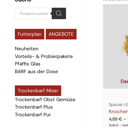
Dieses
Produkt
P
weist
mehrere
r
Variante
auf.
o
Futterplan
ANGEBOTE
Die
Optione
d
können
Neuheiten
auf
u
der
Vorteils- & Probierpakete
Produkt
c
Pfaffis Glas
gewählt
werden
t
BARF aus der Dose
s
Der
s
Trockenbarf Mixer
Trockenbarf Obst Gemüse
e
Spezial-/
Trockenbarf Plus
a
Knoche
Trockenbarf Pur
r
4,89
€
–
19,56
€
–
14,