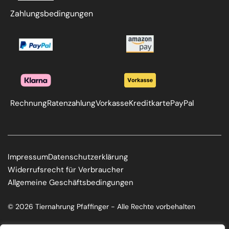
Zahlungsbedingungen
Rechnung
Ratenzahlung
Vorkasse
Kreditkarte
PayPal
Impressum
Datenschutzerklärung
Widerrufsrecht für Verbraucher
Allgemeine Geschäftsbedingungen
© 2026 Tiernahrung Pfaffinger - Alle Rechte vorbehalten
F
I
a
n