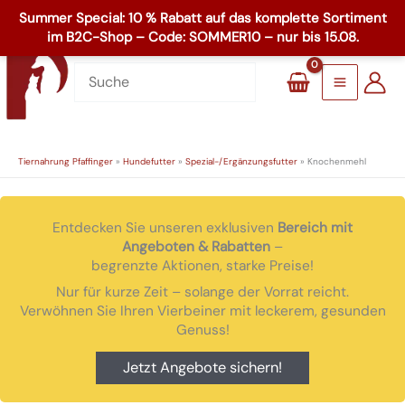
Zum
☏
+49 8503 1795
Inhalt
Main
springen
Menu
Tiernahrung Pfaffinger
»
Hundefutter
»
Spezial-/Ergänzungsfutter
»
Knochenmehl
Entdecken Sie unseren exklusiven
Bereich mit
Angeboten & Rabatten
–
begrenzte Aktionen, starke Preise!
Nur für kurze Zeit – solange der Vorrat reicht.
Verwöhnen Sie Ihren Vierbeiner mit leckerem, gesunden
Genuss!
Jetzt Angebote sichern!