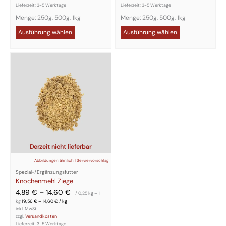
Lieferzeit:
3-5 Werktage
Lieferzeit:
3-5 Werktage
Menge: 250g, 500g, 1kg
Menge: 250g, 500g, 1kg
Ausführung wählen
Ausführung wählen
Dieses
Produkt
weist
mehrere
Varianten
auf.
Die
Optionen
können
auf
der
Produktseite
gewählt
Derzeit nicht lieferbar
werden
Abbildungen ähnlich | Serviervorschlag
Spezial-/Ergänzungsfutter
Knochenmehl Ziege
4,89
€
–
14,60
€
/ 0,25
kg
– 1
kg
19,56
€
–
14,60
€
/
kg
inkl. MwSt.
zzgl.
Versandkosten
Lieferzeit:
3-5 Werktage