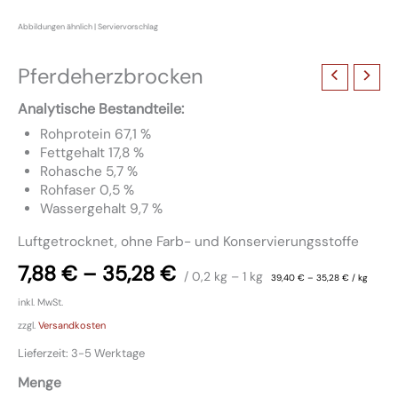
Pferdeherzbrocken
Analytische Bestandteile:
Rohprotein 67,1 %
Fettgehalt 17,8 %
Rohasche 5,7 %
Rohfaser 0,5 %
Wassergehalt 9,7 %
Luftgetrocknet, ohne Farb- und Konservierungsstoffe
7,88
€
–
35,28
€
/ 0,2
kg
– 1
kg
39,40
€
–
35,28
€
/
kg
inkl. MwSt.
zzgl.
Versandkosten
Lieferzeit:
3-5 Werktage
Menge