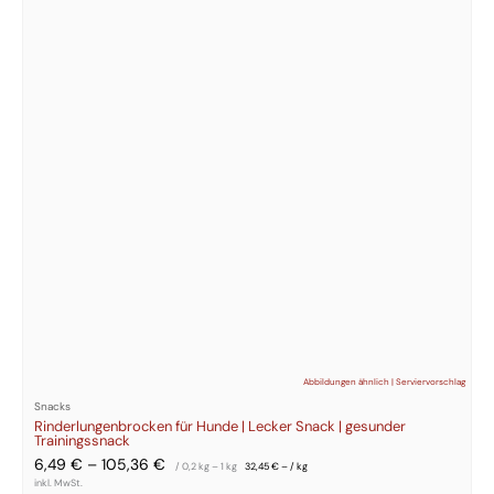
auf.
Die
Optionen
können
auf
der
Produktseite
gewählt
werden
Abbildungen ähnlich | Serviervorschlag
Snacks
Rinderlungenbrocken für Hunde | Lecker Snack | gesunder
Trainingssnack
6,49
€
–
105,36
€
/ 0,2
kg
– 1
kg
32,45
€
– /
kg
inkl. MwSt.