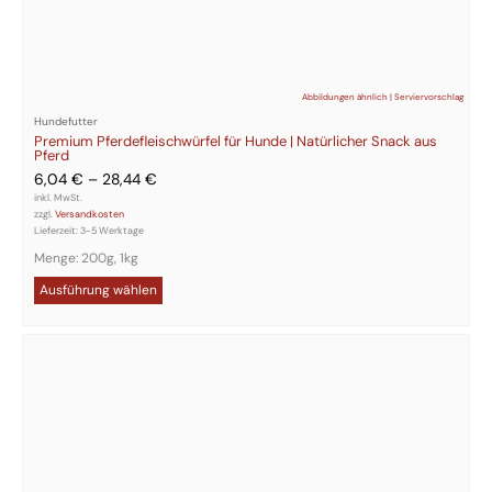
Abbildungen ähnlich | Serviervorschlag
Hundefutter
Premium Pferdefleischwürfel für Hunde | Natürlicher Snack aus
Pferd
6,04
€
–
28,44
€
inkl. MwSt.
zzgl.
Versandkosten
Lieferzeit:
3-5 Werktage
Menge: 200g, 1kg
Ausführung wählen