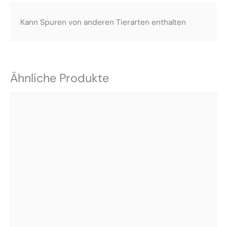
Kann Spuren von anderen Tierarten enthalten
Ähnliche Produkte
Dieses
Produkt
weist
mehrere
Varianten
auf.
Die
Optionen
können
auf
der
Produktseite
gewählt
werden