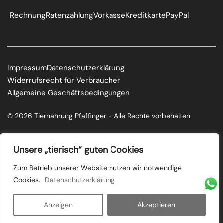
Rechnung
Ratenzahlung
Vorkasse
Kreditkarte
PayPal
Impressum
Datenschutzerklärung
Widerrufsrecht für Verbraucher
Allgemeine Geschäftsbedingungen
© 2026 Tiernahrung Pfaffinger - Alle Rechte vorbehalten
F
I
a
n
c
s
Unsere „tierisch“ guten Cookies
e
t
b
a
o
g
Zum Betrieb unserer Website nutzen wir notwendige
o
r
Cookies.
Datenschutzerklärung
k
a
m
Anzeigen
Akzeptieren