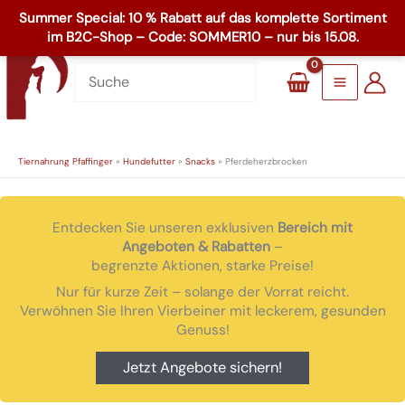
Zum
☏
+49 8503 1795
Inhalt
Main
springen
Menu
Tiernahrung Pfaffinger
»
Hundefutter
»
Snacks
»
Pferdeherzbrocken
Entdecken Sie unseren exklusiven
Bereich mit
Angeboten & Rabatten
–
begrenzte Aktionen, starke Preise!
Nur für kurze Zeit – solange der Vorrat reicht.
Verwöhnen Sie Ihren Vierbeiner mit leckerem, gesunden
Genuss!
Jetzt Angebote sichern!