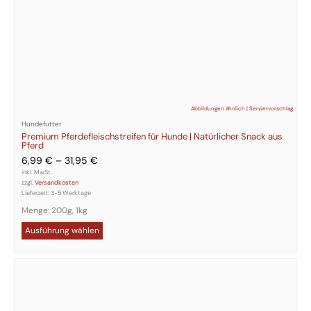
Abbildungen ähnlich | Serviervorschlag
Hundefutter
Premium Pferdefleischstreifen für Hunde | Natürlicher Snack aus
Pferd
6,99
€
–
31,95
€
inkl. MwSt.
zzgl.
Versandkosten
Lieferzeit:
3-5 Werktage
Menge: 200g, 1kg
Ausführung wählen
Dieses
Produkt
weist
mehrere
Varianten