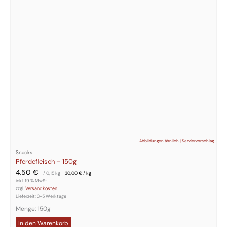
Abbildungen ähnlich | Serviervorschlag
Snacks
Pferdefleisch – 150g
4,50
€
/ 0,15
kg
30,00
€
/
kg
inkl. 19 % MwSt.
zzgl.
Versandkosten
Lieferzeit:
3-5 Werktage
Menge: 150g
In den Warenkorb