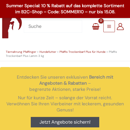
Zum
☏
+49 8503 1795
Inhalt
Main
springen
Menu
Tiernahrung Pfaffinger
»
Hundefutter
»
Pfaffis Trockenbarf Plus für Hunde
»
Pfaffis
Trockenbarf Plus Lamm 3 kg
Entdecken Sie unseren exklusiven
Bereich mit
Angeboten & Rabatten
–
begrenzte Aktionen, starke Preise!
Nur für kurze Zeit – solange der Vorrat reicht.
Verwöhnen Sie Ihren Vierbeiner mit leckerem, gesunden
Genuss!
Jetzt Angebote sichern!