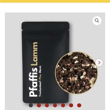
Pfaffis
Trockenbarf
Plus
Lamm
3
kg
Menge