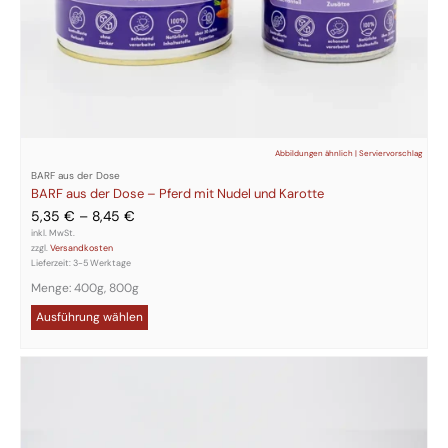
Abbildungen ähnlich | Serviervorschlag
BARF aus der Dose
BARF aus der Dose – Pferd mit Nudel und Karotte
5,35
€
–
8,45
€
inkl. MwSt.
zzgl.
Versandkosten
Lieferzeit:
3-5 Werktage
Menge: 400g, 800g
Ausführung wählen
Dieses
Produkt
weist
mehrere
Varianten
auf.