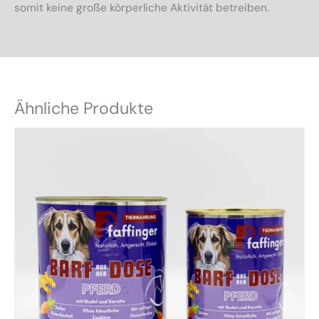
somit keine große körperliche Aktivität betreiben.
Ähnliche Produkte
Dieses
Produkt
weist
mehrere
Varianten
auf.
Die
Optionen
können
auf
der
Produktseite
gewählt
werden