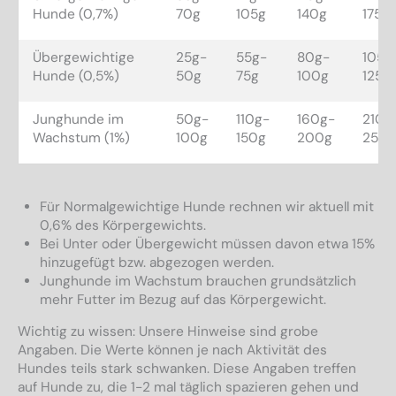
Hunde (0,7%)
70g
105g
140g
175g
Übergewichtige
25g-
55g-
80g-
105g
Hunde (0,5%)
50g
75g
100g
125g
Junghunde im
50g-
110g-
160g-
210g
Wachstum (1%)
100g
150g
200g
250g
Für Normalgewichtige Hunde rechnen wir aktuell mit
0,6% des Körpergewichts.
Bei Unter oder Übergewicht müssen davon etwa 15%
hinzugefügt bzw. abgezogen werden.
Junghunde im Wachstum brauchen grundsätzlich
mehr Futter im Bezug auf das Körpergewicht.
Wichtig zu wissen: Unsere Hinweise sind grobe
Angaben. Die Werte können je nach Aktivität des
Hundes teils stark schwanken. Diese Angaben treffen
auf Hunde zu, die 1-2 mal täglich spazieren gehen und