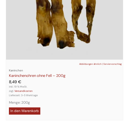
Abbildungen ähnlich | Serviervorschlag
Kaninchen
Kaninchenohren ohne Fell – 200g
8,49
€
inkl. 19 % MwSt.
zzgl.
Versandkosten
Lieferzeit:
3-5 Werktage
Menge: 200g
In den Warenkorb