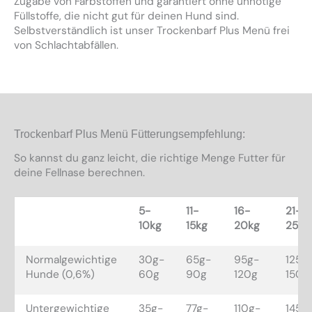
Zugabe von Farbstoffen und garantiert ohne unnötige
Füllstoffe, die nicht gut für deinen Hund sind.
Selbstverständlich ist unser Trockenbarf Plus Menü frei
von Schlachtabfällen.
Trockenbarf Plus Menü Fütterungsempfehlung:
So kannst du ganz leicht, die richtige Menge Futter für
deine Fellnase berechnen.
5-
11-
16-
21-
10kg
15kg
20kg
25kg
Normalgewichtige
30g-
65g-
95g-
125g
Hunde (0,6%)
60g
90g
120g
150g
Untergewichtige
35g-
77g-
110g-
145g