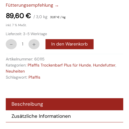
Fütterungsempfehlung →
89,60
€
/ 3,0
kg
31,87
€
/
kg
inkl. 7 % MwSt.
Lieferzeit:
3-5 Werktage
-
+
In den Warenkorb
Artikelnummer:
60115
Kategorien:
Pfaffis Trockenbarf Plus für Hunde
,
Hundefutter
,
Neuheiten
Schlagwort:
Pfaffis
Beschreibung
Zusätzliche Informationen