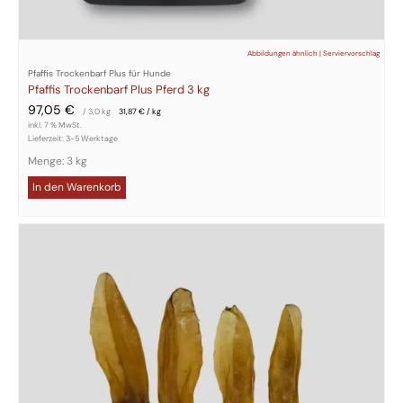
Abbildungen ähnlich | Serviervorschlag
Pfaffis Trockenbarf Plus für Hunde
Pfaffis Trockenbarf Plus Pferd 3 kg
97,05
€
/ 3,0
kg
31,87
€
/
kg
inkl. 7 % MwSt.
Lieferzeit:
3-5 Werktage
Menge: 3 kg
In den Warenkorb