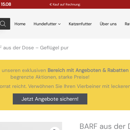
 15.08
€ Kauf auf Rechnung;
Home
Hundefutter
Katzenfutter
Über uns
Ra
 aus der Dose – Geflügel pur
 unseren exklusiven
Bereich mit Angeboten & Rabatten
begrenzte Aktionen, starke Preise!
Vorrat reicht. Verwöhnen Sie Ihren Vierbeiner mit lecke
Jetzt Angebote sichern!
BARF aus der 
BARF