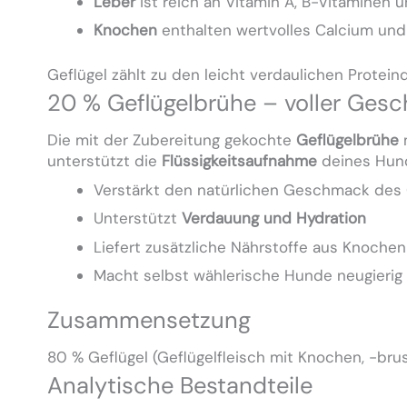
Leber
ist reich an Vitamin A, B-Vitaminen
Knochen
enthalten wertvolles Calcium und
Geflügel zählt zu den leicht verdaulichen Protei
20 % Geflügelbrühe – voller Ges
Die mit der Zubereitung gekochte
Geflügelbrühe
m
unterstützt die
Flüssigkeitsaufnahme
deines Hun
Verstärkt den natürlichen Geschmack des 
Unterstützt
Verdauung und Hydration
Liefert zusätzliche Nährstoffe aus Knochen
Macht selbst wählerische Hunde neugierig 
Zusammensetzung
80 % Geflügel (Geflügelfleisch mit Knochen, -bru
Analytische Bestandteile