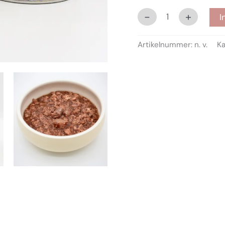
-
+
I
Artikelnummer:
n. v.
Ka