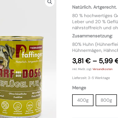
aus
Natürlich. Artgerecht.
der
Dose
80 % hochwertiges Gef
–
Leber und 20 % Geflü
Geflügel
nährstoffreich und oh
pur
Zusammensetzung:
Menge
80% Huhn (Hühnerflei
Hühnermägen, Hähnch
3,81
€
–
5,99
inkl. MwSt.
zzgl.
Versandkosten
Lieferzeit:
3-5 Werktage
Menge
400g
800g