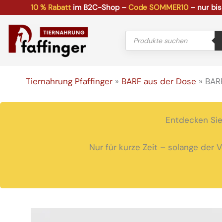
Zum
10 % Rabatt
im B2C-Shop –
Code SOMMER10
– nur bis
Inhalt
springen
Products
search
Tiernahrung Pfaffinger
»
BARF aus der Dose
»
BARF
Entdecken Sie
Nur für kurze Zeit – solange der 