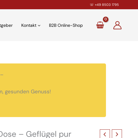
☏
+49 8503 1795
tgeber
Kontakt
B2B Online-Shop
–
rem, gesunden Genuss!
Dose – Geflügel pur