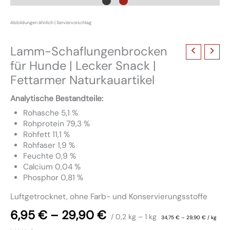
Lamm-Schaflungenbrocken
für Hunde | Lecker Snack |
Fettarmer Naturkauartikel
Analytische Bestandteile:
Rohasche 5,1 %
Rohprotein 79,3 %
Rohfett 11,1 %
Rohfaser 1,9 %
Feuchte 0,9 %
Calcium 0,04 %
Phosphor 0,81 %
Luftgetrocknet, ohne Farb- und Konservierungsstoffe
6,95
€
–
29,90
€
/ 0,2
kg
– 1
kg
34,75
€
–
29,90
€
/
kg