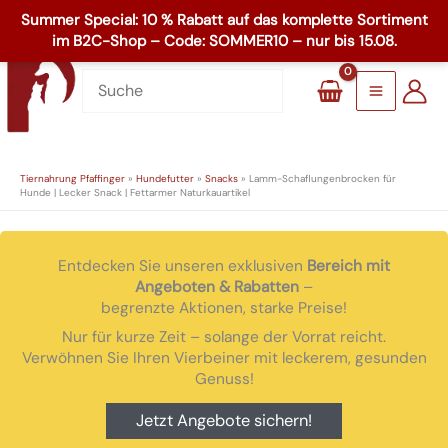
Zum
☏
+49 8503 1795
Inhalt
Main
springen
Menu
Tiernahrung Pfaffinger
»
Hundefutter
»
Snacks
»
Lamm-Schaflungenbrocken für
Hunde | Lecker Snack | Fettarmer Naturkauartikel
Entdecken Sie unseren exklusiven
Bereich mit
Angeboten & Rabatten
–
begrenzte Aktionen, starke Preise!
Nur für kurze Zeit – solange der Vorrat reicht.
Verwöhnen Sie Ihren Vierbeiner mit leckerem, gesunden
Genuss!
Jetzt Angebote sichern!