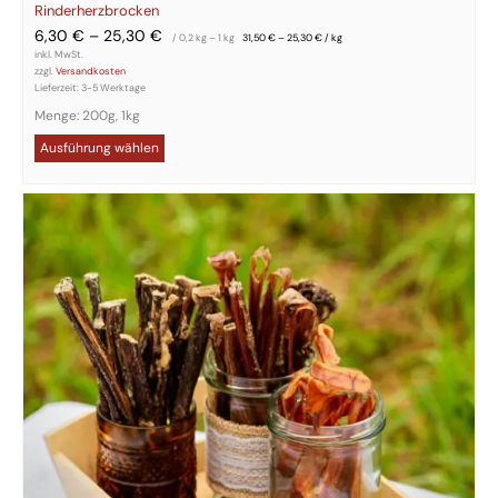
Rinderherzbrocken
6,30
€
–
25,30
€
/ 0,2
kg
– 1
kg
31,50
€
–
25,30
€
/
kg
inkl. MwSt.
zzgl.
Versandkosten
Lieferzeit:
3-5 Werktage
Menge: 200g, 1kg
Ausführung wählen