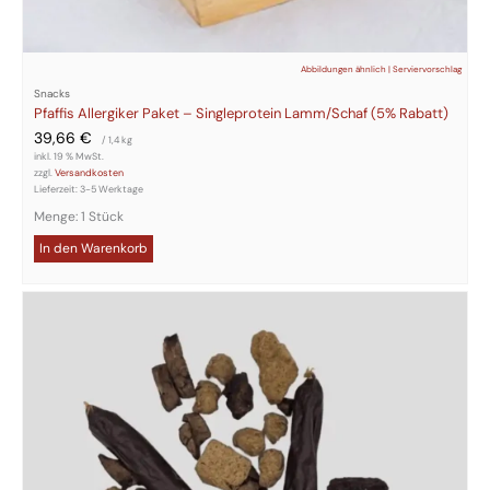
Abbildungen ähnlich | Serviervorschlag
Snacks
Pfaffis Allergiker Paket – Singleprotein Lamm/Schaf (5% Rabatt)
39,66
€
/ 1,4
kg
inkl. 19 % MwSt.
zzgl.
Versandkosten
Lieferzeit:
3-5 Werktage
Menge: 1 Stück
In den Warenkorb