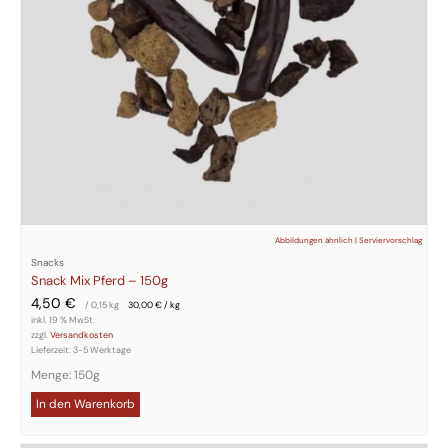
Abbildungen ähnlich | Serviervorschlag
Snacks
Snack Mix Pferd – 150g
4,50
€
/ 0,15
kg
30,00
€
/
kg
inkl. 19 % MwSt.
zzgl.
Versandkosten
Lieferzeit:
3-5 Werktage
Menge: 150g
In den Warenkorb