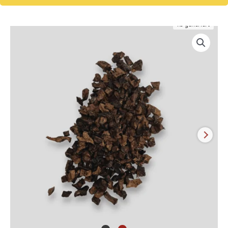
KI-generiert
Lamm-
Schaflungenbrocken
für
Hunde
|
Lecker
Snack
|
Fettarmer
Naturkauartikel
Menge