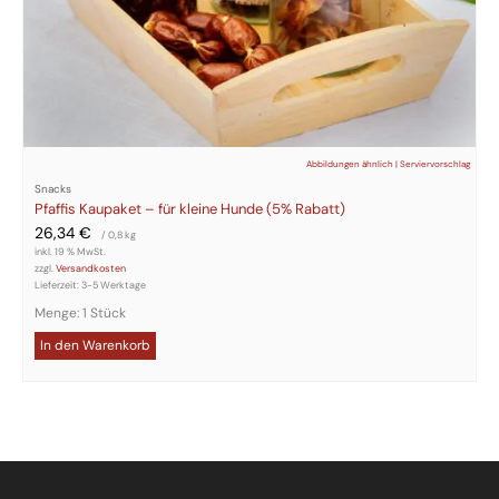
Abbildungen ähnlich | Serviervorschlag
Snacks
Pfaffis Kaupaket – für kleine Hunde (5% Rabatt)
26,34
€
/ 0,8
kg
inkl. 19 % MwSt.
zzgl.
Versandkosten
Lieferzeit:
3-5 Werktage
Menge: 1 Stück
In den Warenkorb