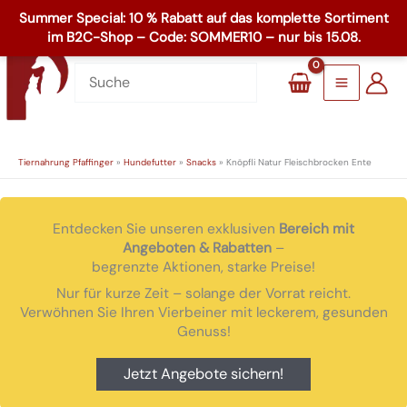
Zum
☏
+49 8503 1795
Inhalt
Main
springen
Menu
Tiernahrung Pfaffinger
»
Hundefutter
»
Snacks
»
Knöpfli Natur Fleischbrocken Ente
Entdecken Sie unseren exklusiven
Bereich mit
Angeboten & Rabatten
–
begrenzte Aktionen, starke Preise!
Nur für kurze Zeit – solange der Vorrat reicht.
Verwöhnen Sie Ihren Vierbeiner mit leckerem, gesunden
Genuss!
Jetzt Angebote sichern!