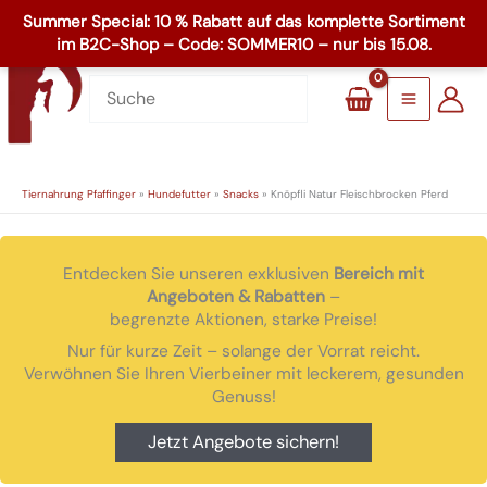
Zum
☏
+49 8503 1795
Inhalt
Main
springen
Menu
Tiernahrung Pfaffinger
»
Hundefutter
»
Snacks
»
Knöpfli Natur Fleischbrocken Pferd
Entdecken Sie unseren exklusiven
Bereich mit
Angeboten & Rabatten
–
begrenzte Aktionen, starke Preise!
Nur für kurze Zeit – solange der Vorrat reicht.
Verwöhnen Sie Ihren Vierbeiner mit leckerem, gesunden
Genuss!
Jetzt Angebote sichern!