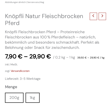
Knöpfli Natur Fleischbrocken
Pferd
Knöpfli Fleischbrocken Pferd – Proteinreiche
Fleischbrocken aus 100 % Pferdefleisch – natürlich,
bekömmlich und besonders schmackhaft. Perfekt als
Belohnung oder Snack für zwischendurch.
7,90
€
–
29,90
€
/ 0,2
kg
– 1
kg
39,50
€
–
29,90
€
/
kg
inkl. MwSt.
zzgl.
Versandkosten
Lieferzeit:
3-5 Werktage
Menge
200g
1kg