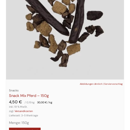
Abbildungen ähnlich | Serviervorschlag
Snacks
Snack Mix Pferd – 150g
4,50
€
/ 0,15
kg
30,00
€
/
kg
inkl. 19 % MwSt.
zzgl.
Versandkosten
Lieferzeit:
3-5 Werktage
Menge: 150g