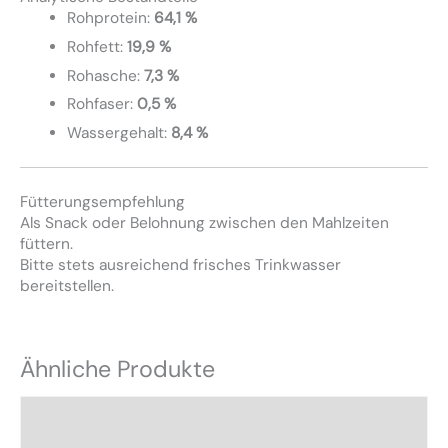
Rohprotein:
64,1 %
Rohfett:
19,9 %
Rohasche:
7,3 %
Rohfaser:
0,5 %
Wassergehalt:
8,4 %
Fütterungsempfehlung
Als Snack oder Belohnung zwischen den Mahlzeiten
füttern.
Bitte stets ausreichend frisches Trinkwasser
bereitstellen.
Ähnliche Produkte
Dieses
Produkt
weist
mehrere