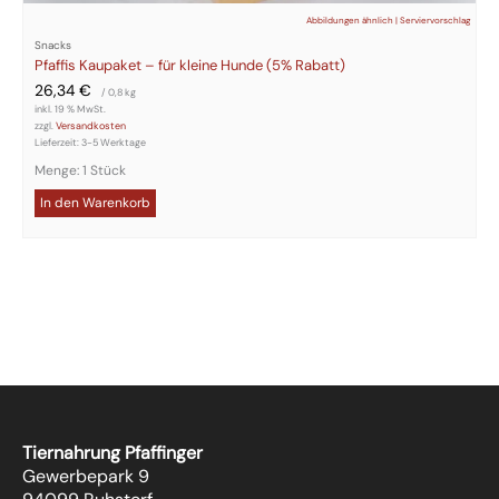
Abbildungen ähnlich | Serviervorschlag
Snacks
Pfaffis Kaupaket – für kleine Hunde (5% Rabatt)
26,34
€
/ 0,8
kg
inkl. 19 % MwSt.
zzgl.
Versandkosten
Lieferzeit:
3-5 Werktage
Menge: 1 Stück
In den Warenkorb
Tiernahrung Pfaffinger
Gewerbepark 9