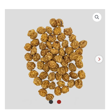
Knöpfli
Natur
Fleischbrocken
Pferd
Menge