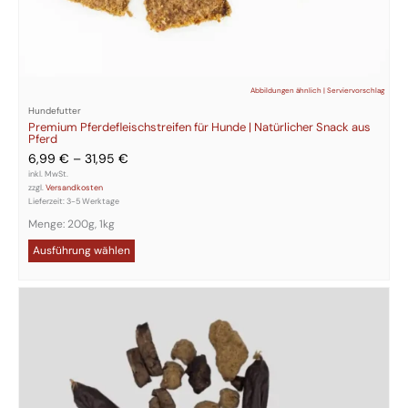
Abbildungen ähnlich | Serviervorschlag
Hundefutter
Premium Pferdefleischstreifen für Hunde | Natürlicher Snack aus
Pferd
6,99
€
–
31,95
€
inkl. MwSt.
zzgl.
Versandkosten
Lieferzeit:
3-5 Werktage
Menge: 200g, 1kg
Ausführung wählen