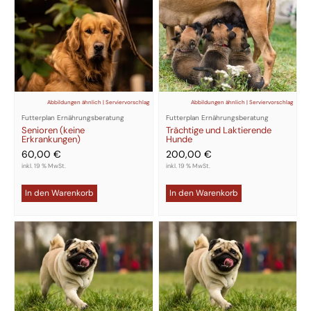
Abbildungen ähnlich | Serviervorschlag
Abbildungen ähnlich | Serviervorschlag
Futterplan Ernährungsberatung
Futterplan Ernährungsberatung
Senioren (keine
Trächtige und Laktierende
Erkrankungen)
Hunde
60,00
€
200,00
€
inkl. 19 % MwSt.
inkl. 19 % MwSt.
In den Warenkorb
In den Warenkorb