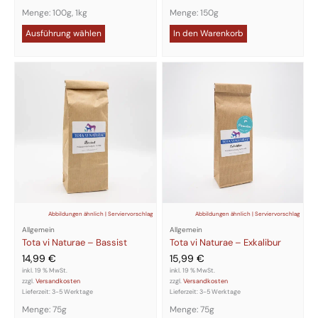
Menge: 100g, 1kg
Menge: 150g
Ausführung wählen
In den Warenkorb
Abbildungen ähnlich | Serviervorschlag
Abbildungen ähnlich | Serviervorschlag
Allgemein
Allgemein
Tota vi Naturae – Bassist
Tota vi Naturae – Exkalibur
14,99
€
15,99
€
inkl. 19 % MwSt.
inkl. 19 % MwSt.
zzgl.
Versandkosten
zzgl.
Versandkosten
Lieferzeit:
3-5 Werktage
Lieferzeit:
3-5 Werktage
Menge: 75g
Menge: 75g