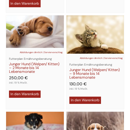
In den Warenkorb
Abbildungen ähnlich | Serviervorschlag
Abbildungen ähnlich | Serviervorschlag
Futterplan Ernährungsberatung
Junger Hund (Welpen/ Kitten)
Futterplan Ernährungsberatung
– 2 Monate bis 14
Junger Hund (Welpen/ Kitten)
Lebensmonate
– 9 Monate bis 14
Lebensmonate
250,00
€
inkl. 19 % MwSt.
130,00
€
inkl. 19 % MwSt.
In den Warenkorb
In den Warenkorb