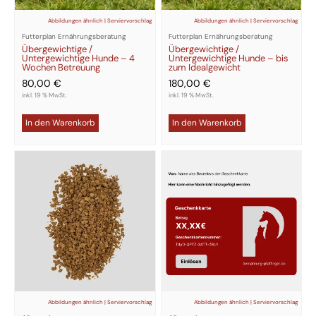
Abbildungen ähnlich | Serviervorschlag
Abbildungen ähnlich | Serviervorschlag
Futterplan Ernährungsberatung
Futterplan Ernährungsberatung
Übergewichtige /
Übergewichtige /
Untergewichtige Hunde – 4
Untergewichtige Hunde – bis
Wochen Betreuung
zum Idealgewicht
80,00
€
180,00
€
inkl. 19 % MwSt.
inkl. 19 % MwSt.
In den Warenkorb
In den Warenkorb
Dieses
Produkt
weist
mehrere
Varianten
auf.
Die
Optionen
können
auf
der
Produktseite
gewählt
werden
Abbildungen ähnlich | Serviervorschlag
Abbildungen ähnlich | Serviervorschlag