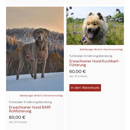
Abbildungen ähnlich | Serviervorschlag
Futterplan Ernährungsberatung
Erwachsener Hund Kochbarf-
Fütterung
60,00
€
inkl. 19 % MwSt.
In den Warenkorb
Abbildungen ähnlich | Serviervorschlag
Futterplan Ernährungsberatung
Erwachsener Hund BARF
Rohfütterung
60,00
€
inkl. 19 % MwSt.