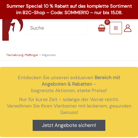
Zum
☏
+49 8503 1795
Inhalt
Main
springen
Menu
Tiernahrung Pfaffinger
»
Allgemein
Entdecken Sie unseren exklusiven
Bereich mit
Angeboten & Rabatten
–
begrenzte Aktionen, starke Preise!
Nur für kurze Zeit – solange der Vorrat reicht.
Verwöhnen Sie Ihren Vierbeiner mit leckerem, gesunden
Genuss!
Jetzt Angebote sichern!