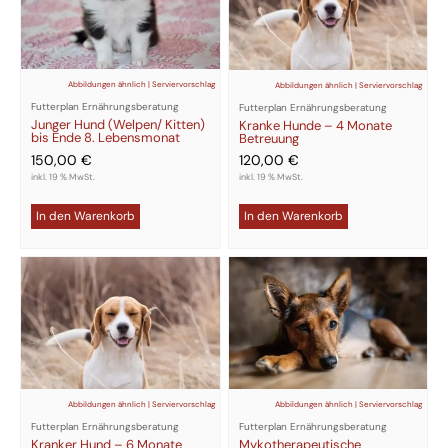
Abbildungen ähnlich | Serviervorschlag
Abbildungen ähnlich | Serviervorschlag
Futterplan Ernährungsberatung
Futterplan Ernährungsberatung
Junger Hund (Welpen/ Kitten)
Kranke Hunde – 4 Monate
bis Ende 8. Lebensmonat
Betreuung
150,00
€
120,00
€
inkl. 19 % MwSt.
inkl. 19 % MwSt.
In den Warenkorb
In den Warenkorb
Abbildungen ähnlich | Serviervorschlag
Abbildungen ähnlich | Serviervorschlag
Futterplan Ernährungsberatung
Futterplan Ernährungsberatung
Mykotherapeutische
Kranker Hund – 6 Monate