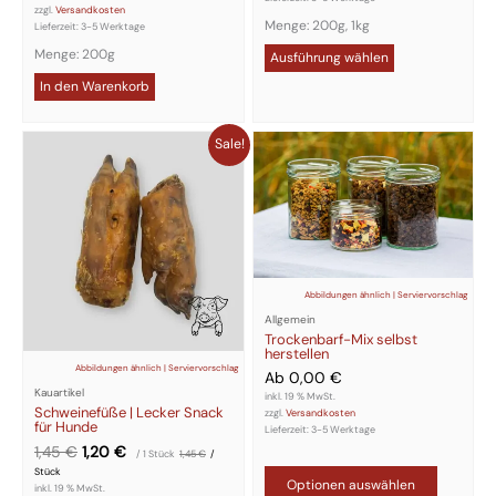
zzgl.
Versandkosten
Menge: 200g, 1kg
Lieferzeit:
3-5 Werktage
Menge: 200g
Ausführung wählen
In den Warenkorb
Ursprünglicher
Aktueller
Sale!
Preis
Preis
war:
ist:
1,45 €
1,20 €.
Abbildungen ähnlich | Serviervorschlag
Allgemein
Trockenbarf-Mix selbst
herstellen
Abbildungen ähnlich | Serviervorschlag
Ab
0,00
€
Kauartikel
inkl. 19 % MwSt.
Schweinefüße | Lecker Snack
zzgl.
Versandkosten
für Hunde
Lieferzeit:
3-5 Werktage
1,45
€
1,20
€
/ 1
Stück
1,45
€
/
Stück
Optionen auswählen
inkl. 19 % MwSt.