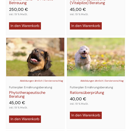
(Vitalpilze) Beratung
Betreuung
45,00
€
250,00
€
inkl. 19 % MwSt.
inkl. 19 % MwSt.
In den Warenkorb
In den Warenkorb
Abbildungen ähnlich | Serviervorschlag
Abbildungen ähnlich | Serviervorschlag
Futterplan Ernährungsberatung
Futterplan Ernährungsberatung
Phytotherapeutische
Rationsüberprüfung
Beratung
40,00
€
45,00
€
inkl. 19 % MwSt.
inkl. 19 % MwSt.
In den Warenkorb
In den Warenkorb