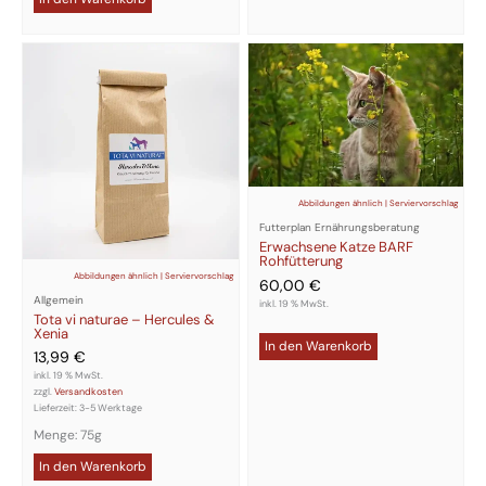
Abbildungen ähnlich | Serviervorschlag
Futterplan Ernährungsberatung
Erwachsene Katze BARF
Rohfütterung
Abbildungen ähnlich | Serviervorschlag
60,00
€
Allgemein
inkl. 19 % MwSt.
Tota vi naturae – Hercules &
Xenia
In den Warenkorb
13,99
€
inkl. 19 % MwSt.
zzgl.
Versandkosten
Lieferzeit:
3-5 Werktage
Menge: 75g
In den Warenkorb