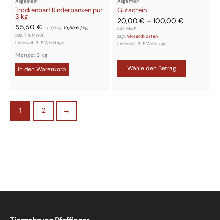
Allgemein
Allgemein
Trockenbarf Rinderpansen pur
Gutschein
3 kg
20,00
€
–
100,00
€
55,50
€
/ 3,0
kg
19,50
€
/
kg
inkl. MwSt.
inkl. 7 % MwSt.
zzgl.
Versandkosten
Lieferzeit:
3-5 Werktage
Lieferzeit:
3-5 Werktage
Menge: 3 kg
Wähle den Betrag
In den Warenkorb
1
2
→