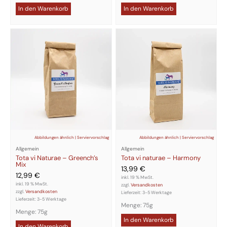
In den Warenkorb
In den Warenkorb
Abbildungen ähnlich | Serviervorschlag
Abbildungen ähnlich | Serviervorschlag
Allgemein
Allgemein
Tota vi Naturae – Greench’s
Tota vi naturae – Harmony
Mix
13,99
€
12,99
€
inkl. 19 % MwSt.
inkl. 19 % MwSt.
zzgl.
Versandkosten
zzgl.
Versandkosten
Lieferzeit:
3-5 Werktage
Lieferzeit:
3-5 Werktage
Menge: 75g
Menge: 75g
In den Warenkorb
In den Warenkorb