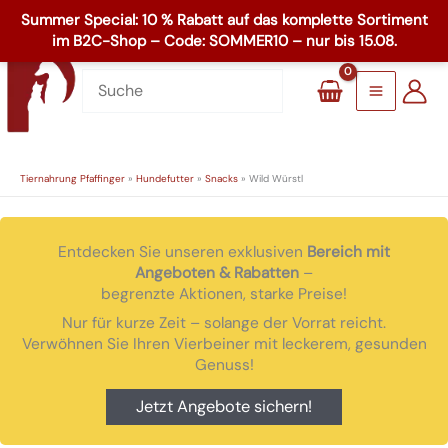
Zum
☏
+49 8503 1795
Inhalt
Main
springen
Menu
Tiernahrung Pfaffinger
»
Hundefutter
»
Snacks
»
Wild Würstl
Entdecken Sie unseren exklusiven
Bereich mit
Angeboten & Rabatten
–
begrenzte Aktionen, starke Preise!
Nur für kurze Zeit – solange der Vorrat reicht.
Verwöhnen Sie Ihren Vierbeiner mit leckerem, gesunden
Genuss!
Jetzt Angebote sichern!