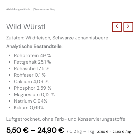
Wild Würstl
Zutaten: Wildfleisch, Schwarze Johannisbeere
Analytische Bestandteile:
Rohprotein 49 %
Fettgehalt 25,1 %
Rohasche 17,5 %
Rohfaser 0,1 %
Calcium 4,09 %
Phosphor 2,59 %
Magnesium 0,12 %
Natrium 0,94%
Kalium 0,69%
Luftgetrocknet, ohne Farb- und Konservierungsstoffe
5,50
€
–
24,90
€
/ 0,2
kg
– 1
kg
27,50
€
–
24,90
€
/
kg