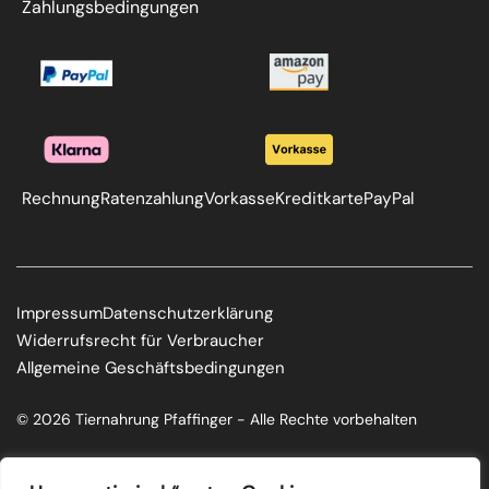
Zahlungsbedingungen
Rechnung
Ratenzahlung
Vorkasse
Kreditkarte
PayPal
Impressum
Datenschutzerklärung
Widerrufsrecht für Verbraucher
Allgemeine Geschäftsbedingungen
© 2026 Tiernahrung Pfaffinger - Alle Rechte vorbehalten
F
I
a
n
c
s