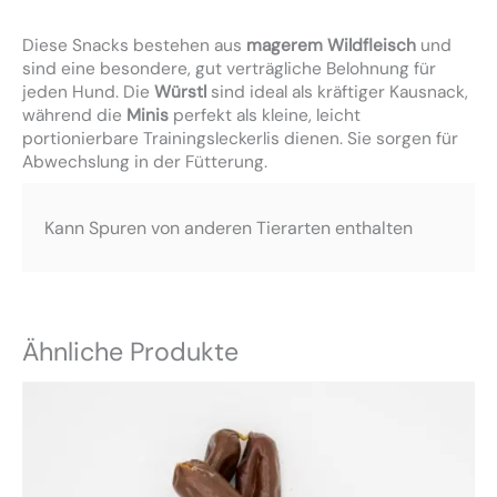
Diese Snacks bestehen aus
magerem Wildfleisch
und
sind eine besondere, gut verträgliche Belohnung für
jeden Hund. Die
Würstl
sind ideal als kräftiger Kausnack,
während die
Minis
perfekt als kleine, leicht
portionierbare Trainingsleckerlis dienen. Sie sorgen für
Abwechslung in der Fütterung.
Kann Spuren von anderen Tierarten enthalten
Ähnliche Produkte
Dieses
Produkt
weist
mehrere
Varianten
auf.
Die