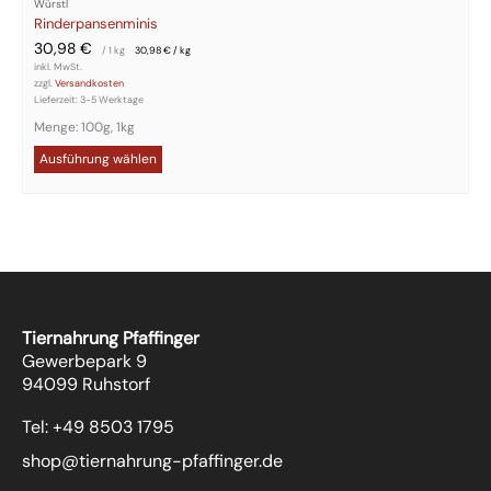
Würstl
Rinderpansenminis
30,98
€
/ 1
kg
30,98
€
/
kg
inkl. MwSt.
zzgl.
Versandkosten
Lieferzeit:
3-5 Werktage
Menge: 100g, 1kg
Ausführung wählen
Tiernahrung Pfaffinger
Gewerbepark 9
94099 Ruhstorf
Tel: +49 8503 1795
shop@tiernahrung-pfaffinger.de