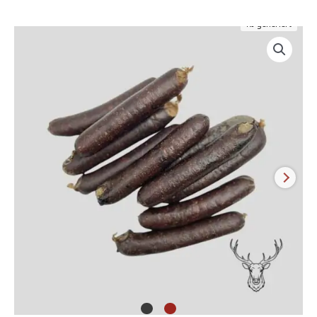
KI-generiert
Wild
Würstl
Menge