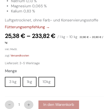
Natrium 0,13 %
Magnesium 0,065 %
Kalium 0,83 %
Luftgetrocknet, ohne Farb- und Konservierungsstoffe
Fütterungsempfehlung →
25,38
€
–
233,82
€
/ 1
kg
– 10
kg
22,90
€
–
20,90
€
/
kg
inkl. MwSt.
zzgl.
Versandkosten
Lieferzeit:
3-5 Werktage
Menge
3 kg
1kg
10kg
-
+
In den Warenkorb