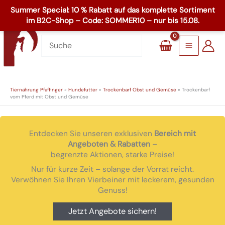
Zum
☏
+49 8503 1795
Inhalt
Main
springen
Menu
Tiernahrung Pfaffinger
»
Hundefutter
»
Trockenbarf Obst und Gemüse
»
Trockenbarf
vom Pferd mit Obst und Gemüse
Entdecken Sie unseren exklusiven
Bereich mit
Angeboten & Rabatten
–
begrenzte Aktionen, starke Preise!
Nur für kurze Zeit – solange der Vorrat reicht.
Verwöhnen Sie Ihren Vierbeiner mit leckerem, gesunden
Genuss!
Jetzt Angebote sichern!