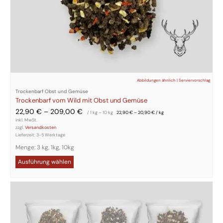
Abbildungen ähnlich | Serviervorschlag
Trockenbarf Obst und Gemüse
Trockenbarf vom Wild mit Obst und Gemüse
22,90
€
–
209,00
€
/ 1
kg
– 10
kg
22,90
€
–
20,90
€
/
kg
inkl. MwSt.
zzgl.
Versandkosten
Lieferzeit:
3-5 Werktage
Menge: 3 kg, 1kg, 10kg
Ausführung wählen