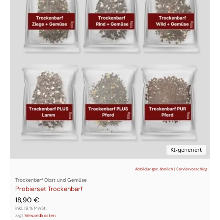
KI-generiert
Abbildungen ähnlich | Serviervorschlag
Trockenbarf Obst und Gemüse
Probierset Trockenbarf
18,90
€
inkl. 19 % MwSt.
zzgl.
Versandkosten