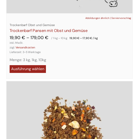
Abbildungen ähnlich | Serviervorschlag
Trockenbarf Obst und Gemüse
Trockenbarf Pansen mit Obst und Gemüse
19,90
€
–
179,00
€
/ 1
kg
– 10
kg
19,90
€
–
17,90
€
/
kg
inkl. MwSt.
zzgl.
Versandkosten
Lieferzeit:
3-5 Werktage
Menge: 3 kg, 1kg, 10kg
Ausführung wählen
Dieses
Produkt
weist
mehrere
Varianten
auf.
Die
Optionen
können
auf
der
Produktseite