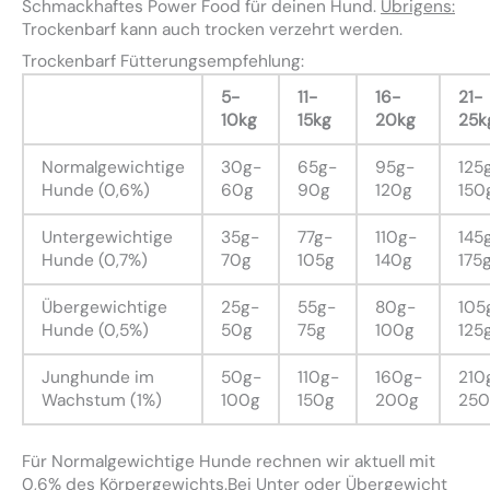
Schmackhaftes Power Food für deinen Hund.
Übrigens:
Trockenbarf kann auch trocken verzehrt werden.
Trockenbarf Fütterungsempfehlung:
5-
11-
16-
21-
10kg
15kg
20kg
25k
Normalgewichtige
30g-
65g-
95g-
125
Hunde (0,6%)
60g
90g
120g
150
Untergewichtige
35g-
77g-
110g-
145
Hunde (0,7%)
70g
105g
140g
175
Übergewichtige
25g-
55g-
80g-
105
Hunde (0,5%)
50g
75g
100g
125
Junghunde im
50g-
110g-
160g-
210
Wachstum (1%)
100g
150g
200g
250
Für Normalgewichtige Hunde rechnen wir aktuell mit
0,6% des Körpergewichts.Bei Unter oder Übergewicht