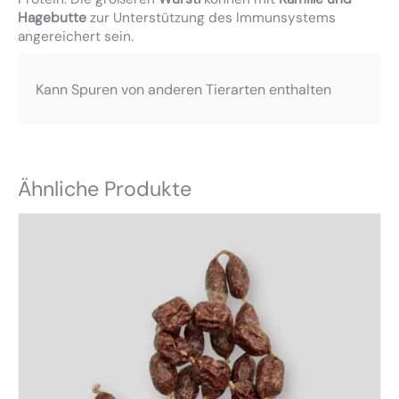
Hagebutte
zur Unterstützung des Immunsystems
angereichert sein.
Kann Spuren von anderen Tierarten enthalten
Ähnliche Produkte
Dieses
Produkt
weist
mehrere
Varianten
auf.
Die
Optionen
können
auf
der
Produktseite
gewählt
werden