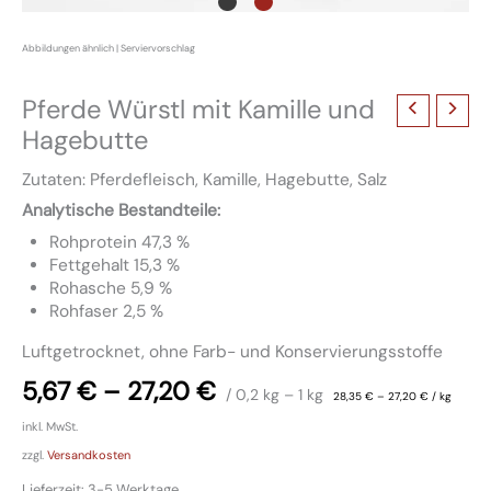
Pferde Würstl mit Kamille und
Hagebutte
Zutaten: Pferdefleisch, Kamille, Hagebutte, Salz
Analytische Bestandteile:
Rohprotein 47,3 %
Fettgehalt 15,3 %
Rohasche 5,9 %
Rohfaser 2,5 %
Luftgetrocknet, ohne Farb- und Konservierungsstoffe
5,67
€
–
27,20
€
/ 0,2
kg
– 1
kg
28,35
€
–
27,20
€
/
kg
inkl. MwSt.
zzgl.
Versandkosten
Lieferzeit:
3-5 Werktage