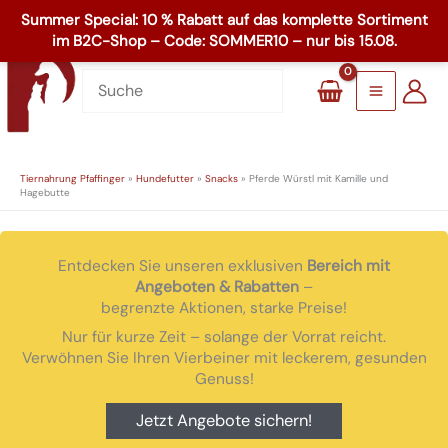
Zum
☏
+49 8503 1795
Inhalt
Main
springen
Menu
Tiernahrung Pfaffinger
»
Hundefutter
»
Snacks
»
Pferde Würstl mit Kamille und
Hagebutte
Entdecken Sie unseren exklusiven
Bereich mit
Angeboten & Rabatten
–
begrenzte Aktionen, starke Preise!
Nur für kurze Zeit – solange der Vorrat reicht.
Verwöhnen Sie Ihren Vierbeiner mit leckerem, gesunden
Genuss!
Jetzt Angebote sichern!