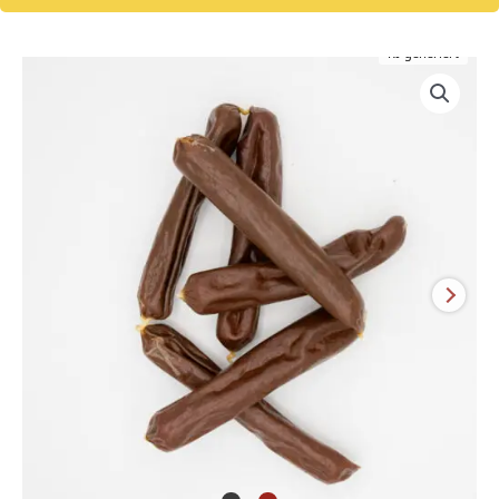
KI-generiert
Pferde
Würstl
mit
Kamille
und
Hagebutte
Menge