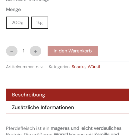
Menge
200g
1kg
-
+
In den Warenkorb
Artikelnummer:
n. v.
Kategorien:
Snacks
,
Würstl
Beschreibung
Zusätzliche Informationen
Pferdefleisch ist ein
mageres und leicht verdauliches
Protein. Die größeren
Würstl
können mit
Kamille und