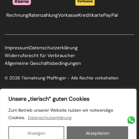
Rechnung
Ratenzahlung
Vorkasse
Kreditkarte
PayPal
Impressum
Datenschutzerklärung
Widerrufsrecht für Verbraucher
Allgemeine Geschäftsbedingungen
© 2026 Tiernahrung Pfaffinger - Alle Rechte vorbehalten
F
I
a
n
c
s
Unsere „tierisch“ guten Cookies
e
t
b
a
o
g
Zum Betrieb unserer Website nutzen wir notwendige
o
r
Cookies.
Datenschutzerklärung
k
a
m
Anzeigen
Akzeptieren