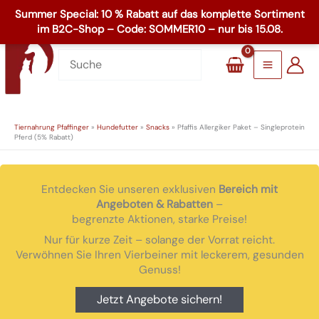
Zum
☏
+49 8503 1795
Inhalt
Main
springen
Menu
Tiernahrung Pfaffinger
»
Hundefutter
»
Snacks
»
Pfaffis Allergiker Paket – Singleprotein
Pferd (5% Rabatt)
Entdecken Sie unseren exklusiven
Bereich mit
Angeboten & Rabatten
–
begrenzte Aktionen, starke Preise!
Nur für kurze Zeit – solange der Vorrat reicht.
Verwöhnen Sie Ihren Vierbeiner mit leckerem, gesunden
Genuss!
Jetzt Angebote sichern!