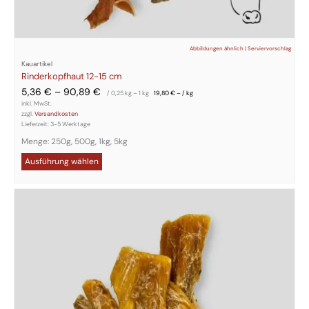
Abbildungen ähnlich | Serviervorschlag
Kauartikel
Rinderkopfhaut 12-15 cm
5,36
€
–
90,89
€
/ 0,25
kg
– 1
kg
19,80
€
– /
kg
inkl. MwSt.
zzgl.
Versandkosten
Lieferzeit:
3-5 Werktage
Menge: 250g, 500g, 1kg, 5kg
Ausführung wählen
Dieses
Produkt
weist
mehrere
Varianten
auf.
Die
Optionen
können
auf
der
Produktseite