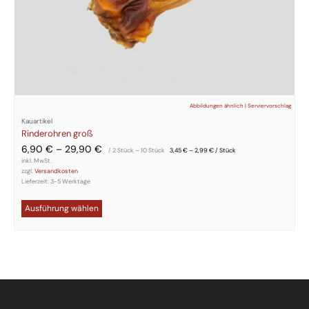
Abbildungen ähnlich | Serviervorschlag
Kauartikel
Rinderohren groß
6,90
€
–
29,90
€
/ 2
Stück
– 10
Stück
3,45
€
–
2,99
€
/
Stück
inkl. MwSt.
zzgl.
Versandkosten
Lieferzeit:
3-5 Werktage
Ausführung wählen