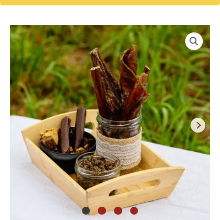
Pfaffis
Allergiker
Paket
-
Singleprotein
Pferd
(5%
Rabatt)
Menge